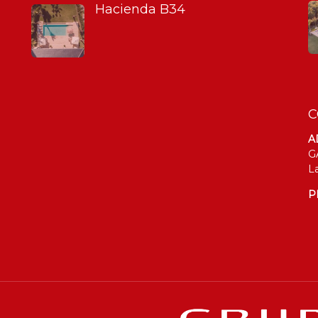
Hacienda B34
C
A
G
L
P