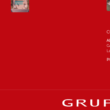
C
A
G
L
P